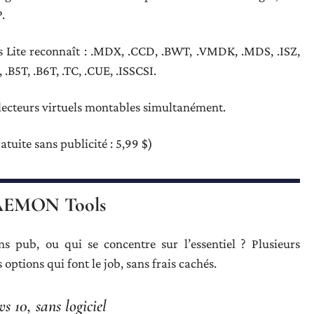
.
s Lite reconnaît : .MDX, .CCD, .BWT, .VMDK, .MDS, .ISZ,
.B5T, .B6T, .TC, .CUE, .ISSCSI.
re lecteurs virtuels montables simultanément.
tuite sans publicité : 5,99 $)
à DAEMON Tools
s pub, ou qui se concentre sur l’essentiel ? Plusieurs
is options qui font le job, sans frais cachés.
 10, sans logiciel