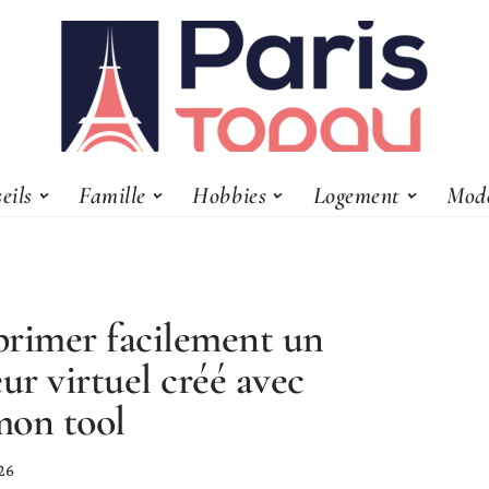
eils
Famille
Hobbies
Logement
Mod
rimer facilement un
eur virtuel créé avec
on tool
26