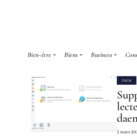
Bien-être
Biens
Business
Cons
TECH
Supp
lect
daem
2 mars 20