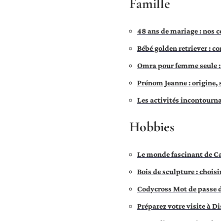
Famille
48 ans de mariage : nos 
Bébé golden retriever : c
Omra pour femme seule : e
Prénom Jeanne : origine, 
Les activités incontourna
Hobbies
Le monde fascinant de Car
Bois de sculpture : chois
Codycross Mot de passe d
Préparez votre visite à D