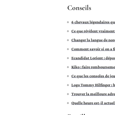
Conseils
6 chevaux légendaires qui
Ce que révèlent vraiment
Changer la langue de nor
Comment savoir si on a fi
Ecandidat Lorient : dépo
Kiko : faire remboursem
Ce que les consoles de j
Logo Tommy Hilfinger : h
Trouver la meilleure adr
Quelle heure est-il actue