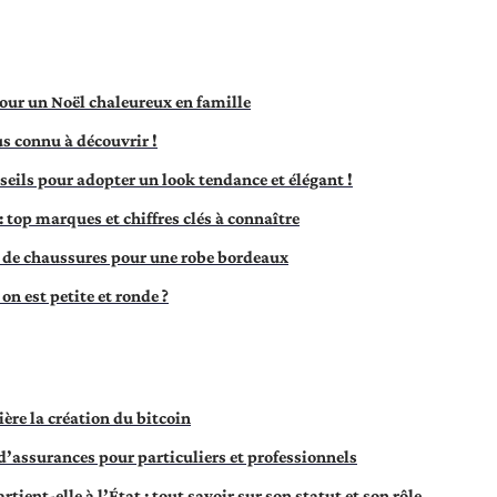
pour un Noël chaleureux en famille
us connu à découvrir !
nseils pour adopter un look tendance et élégant !
: top marques et chiffres clés à connaître
 de chaussures pour une robe bordeaux
on est petite et ronde ?
ière la création du bitcoin
d’assurances pour particuliers et professionnels
ient-elle à l’État : tout savoir sur son statut et son rôle