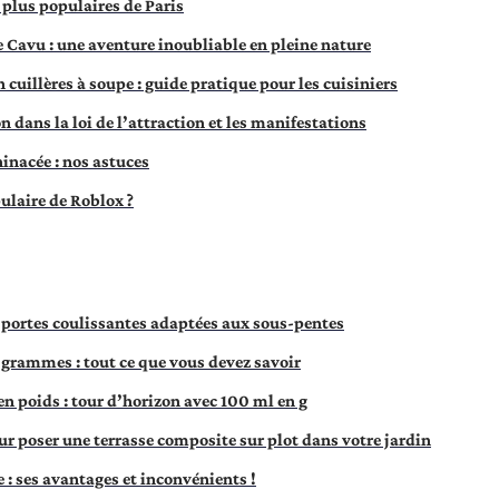
s plus populaires de Paris
e Cavu : une aventure inoubliable en pleine nature
 cuillères à soupe : guide pratique pour les cuisiniers
n dans la loi de l’attraction et les manifestations
hinacée : nos astuces
pulaire de Roblox ?
 portes coulissantes adaptées aux sous-pentes
grammes : tout ce que vous devez savoir
n poids : tour d’horizon avec 100 ml en g
r poser une terrasse composite sur plot dans votre jardin
 : ses avantages et inconvénients !