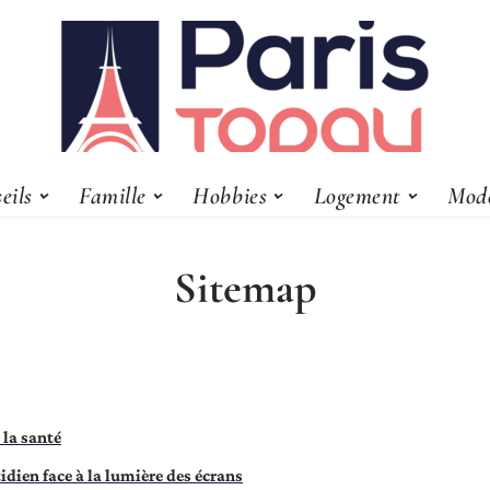
eils
Famille
Hobbies
Logement
Mod
Sitemap
 la santé
idien face à la lumière des écrans