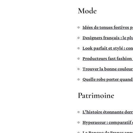
Mode
Idées de tenues festives 
Designers français : le pl
Look parfait et stylé : co
Producteurs fast fashion 
Trouver la bonne couleur
Quelle robe porter quand 
Patrimoine
L’histoire étonnante derr
Hyperassur : comparatif 
La Banque de France appart