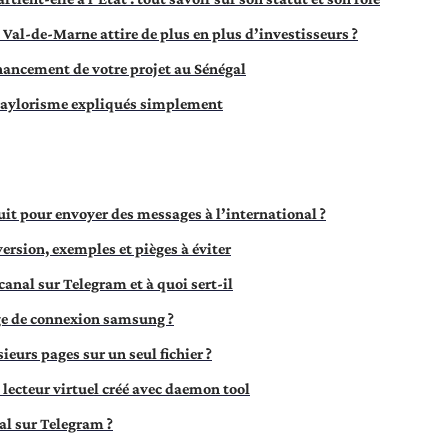
 Val-de-Marne attire de plus en plus d’investisseurs ?
financement de votre projet au Sénégal
 taylorisme expliqués simplement
uit pour envoyer des messages à l’international ?
version, exemples et pièges à éviter
nal sur Telegram et à quoi sert-il
e de connexion samsung ?
urs pages sur un seul fichier ?
lecteur virtuel créé avec daemon tool
l sur Telegram ?