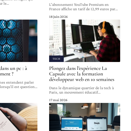
ur le
…
L'abonnement YouTube Premium en
France affiche un tarif de 12,99 euros par
…
18 juin 2026
TECH
ns un pc : à
Plongez dans l’expérience La
iment ?
Capsule avec la formation
développeur web en 10 semaines
nes entendent parler
orsqu’il est question
…
Dans le dynamique quartier de la tech à
Paris, un mouvement éducatif
…
17 mai 2026