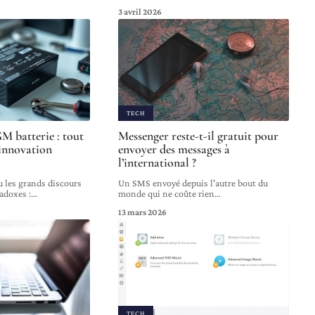
3 avril 2026
TECH
 batterie : tout
Messenger reste-t-il gratuit pour
 innovation
envoyer des messages à
l’international ?
u les grands discours
Un SMS envoyé depuis l'autre bout du
radoxes :
…
monde qui ne coûte rien
…
13 mars 2026
TECH