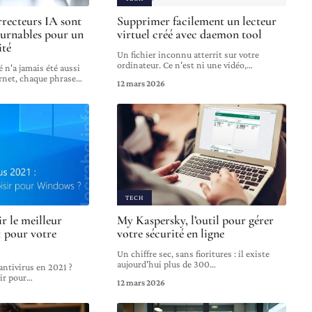
rrecteurs IA sont
Supprimer facilement un lecteur
urnables pour un
virtuel créé avec daemon tool
ité
Un fichier inconnu atterrit sur votre
ordinateur. Ce n'est ni une vidéo,
…
é n'a jamais été aussi
ernet, chaque phrase
…
12 mars 2026
TECH
 le meilleur
My Kaspersky, l’outil pour gérer
1 pour votre
votre sécurité en ligne
Un chiffre sec, sans fioritures : il existe
aujourd'hui plus de 300
…
 antivirus en 2021 ?
ir pour
…
12 mars 2026