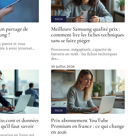
TECH
un partage de
Meilleure Samsung qualité prix :
ung ?
comment lire les fiches techniques
sans se faire piéger
n panne et vous
tés à avoir internet
…
Processeur, mégapixels, capacité de
batterie en mAh : les fiches techniques
des
…
20 juillet 2026
TECH
kio.com et données
Prix abonnement YouTube
 qu’il faut savoir
Premium en france : ce qui change
en 2026
gazine en ligne qui