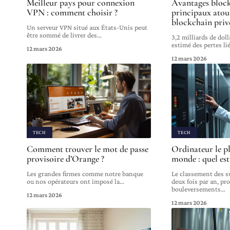
Meilleur pays pour connexion
Avantages block
VPN : comment choisir ?
principaux atout
blockchain priv
Un serveur VPN situé aux États-Unis peut
être sommé de livrer des
…
3,2 milliards de doll
estimé des pertes li
12 mars 2026
12 mars 2026
TECH
TECH
Comment trouver le mot de passe
Ordinateur le p
provisoire d’Orange ?
monde : quel es
Les grandes firmes comme notre banque
Le classement des s
ou nos opérateurs ont imposé la
…
deux fois par an, pr
bouleversements
…
12 mars 2026
12 mars 2026