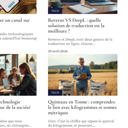
TECH
r un canal sur
Reverso VS DeepL : quelle
solution de traduction est la
meilleure ?
 geeks technologiques
is aujourd'hui beaucoup
Reverso et DeepL sont deux géants de la
traduction en ligne, chacun
…
29 avril 2026
TECH
technologie
Quintaux en Tonne : comprendre
ur de la société
le lien avec kilogrammes et tonnes
métriques
même que vous
Cent. C'est le chiffre qui sépare le quintal
eurs, un chirurgien
…
du kilogramme, et pourtant,
…