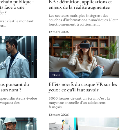
chain publique :
RA : définition, applications et
s face à une
enjeux de la réalité augmentée
ée ?
Les secteurs multiples intègrent des
couches d’informations numériques à leur
ars : c'est le montant
fonctionnement traditionnel,
…
ées
…
12 mars 2026
TECH
lus puissant du
Effets nocifs du casque VR sur les
t son nom ?
yeux : ce qu’il faut savoir
uperordinateurs évolue
3000 heures devant un écran, c'est la
ovoquant des
moyenne annuelle d'un adolescent
français.
…
12 mars 2026