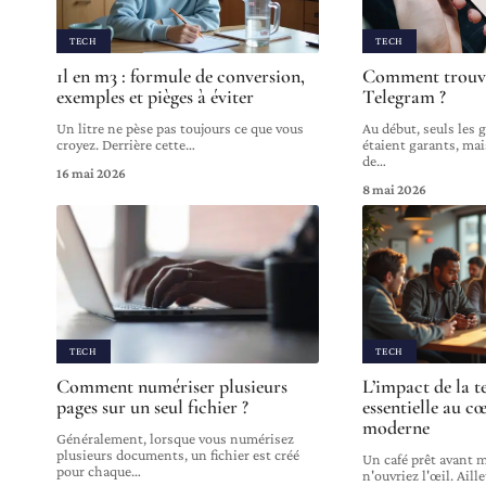
TECH
TECH
1l en m3 : formule de conversion,
Comment trouve
exemples et pièges à éviter
Telegram ?
Un litre ne pèse pas toujours ce que vous
Au début, seuls les
croyez. Derrière cette
…
étaient garants, ma
de
…
16 mai 2026
8 mai 2026
TECH
TECH
Comment numériser plusieurs
L’impact de la 
pages sur un seul fichier ?
essentielle au cœ
moderne
Généralement, lorsque vous numérisez
plusieurs documents, un fichier est créé
Un café prêt avant 
pour chaque
…
n'ouvriez l'œil. Aill