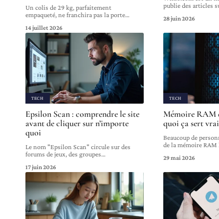
publie des articles s
Un colis de 29 kg, parfaitement
empaqueté, ne franchira pas la porte
…
28 juin 2026
14 juillet 2026
TECH
TECH
Epsilon Scan : comprendre le site
Mémoire RAM da
avant de cliquer sur n’importe
quoi ça sert vra
quoi
Beaucoup de person
de la mémoire RAM l
Le nom "Epsilon Scan" circule sur des
forums de jeux, des groupes
…
29 mai 2026
17 juin 2026