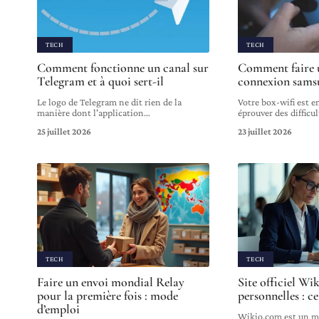
TECH
TECH
Comment fonctionne un canal sur
Comment faire 
Telegram et à quoi sert-il
connexion sams
Le logo de Telegram ne dit rien de la
Votre box-wifi est e
manière dont l'application
…
éprouver des difficul
25 juillet 2026
23 juillet 2026
TECH
TECH
Faire un envoi mondial Relay
Site officiel Wi
pour la première fois : mode
personnelles : ce
d’emploi
Wikio.com est un ma