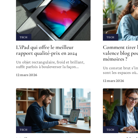
TECH
TECH
L’iPad qui offre le meilleur
Comment tirer l
rapport qualité-prix en 2024
valence blog pou
mémoires ?
Un objet rectangulaire, froid et brillant,
suffit parfois à bouleverser la façon
…
Un constat brut s'im
sont les espaces où
12 mars 2026
12 mars 2026
TECH
TECH