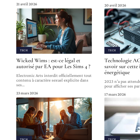
21 avril 2026
20 avril 2026
TECH
TECH
Wicked Wims : est-ce légal et
Technologie AGM
autorisé par EA pour Les Sims 4 ?
savoir sur cette
énergétique
Electronic Arts interdit officiellement tout
contenu à caractère sexuel explicite dans
2023 n’a pas attend
ses
…
pour afficher ses pa
23 mars 2026
17 mars 2026
TECH
TECH