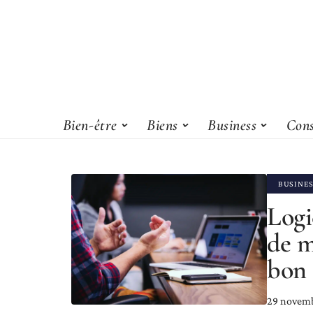
Bien-être
Biens
Business
Cons
BUSINE
Logi
de m
bon 
29 novem