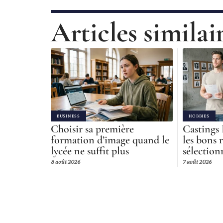
Articles similai
BUSINESS
HOBBIES
Choisir sa première
Castings 
formation d’image quand le
les bons 
lycée ne suffit plus
sélection
8 août 2026
7 août 2026