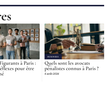
res
BUSINESS
Figurants à Paris :
Quels sont les avocats
réflexes pour être
pénalistes connus à Paris ?
né
6 août 2026