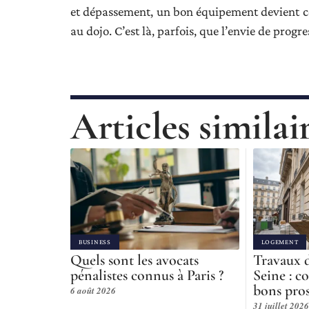
et dépassement, un bon équipement devient ce
au dojo. C’est là, parfois, que l’envie de progr
Articles similai
BUSINESS
LOGEMENT
Quels sont les avocats
Travaux d
pénalistes connus à Paris ?
Seine : c
bons pros
6 août 2026
31 juillet 2026