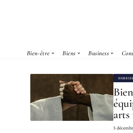
Bien-être
Biens
Business
Cons
HOBBIE
Bien
équi
arts
5 décembr