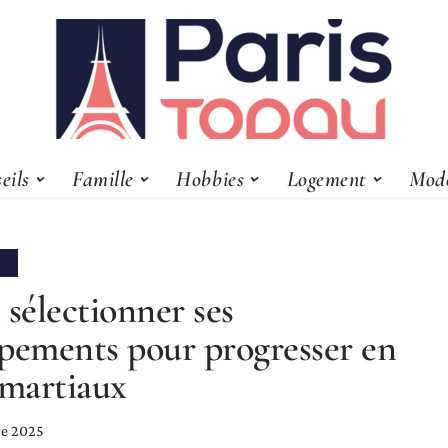
eils
Famille
Hobbies
Logement
Mod
S
 sélectionner ses
pements pour progresser en
 martiaux
e 2025