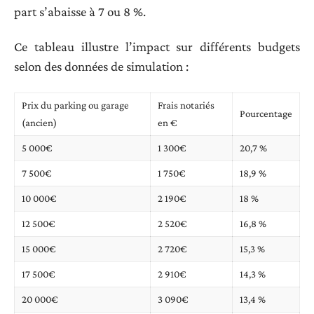
part s’abaisse à 7 ou 8 %.
Ce tableau illustre l’impact sur différents budgets
selon des données de simulation :
Prix du parking ou garage
Frais notariés
Pourcentage
(ancien)
en €
5 000€
1 300€
20,7 %
7 500€
1 750€
18,9 %
10 000€
2 190€
18 %
12 500€
2 520€
16,8 %
15 000€
2 720€
15,3 %
17 500€
2 910€
14,3 %
20 000€
3 090€
13,4 %