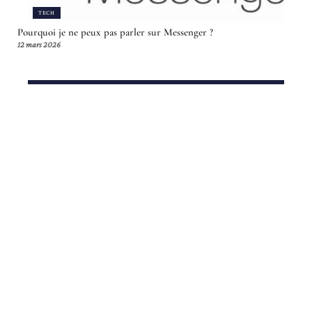
TECH
Pourquoi je ne peux pas parler sur Messenger ?
12 mars 2026
Article en tendance
BUSINESS
Tout savoir sur les implications du
décret tertiaire 2025 pour votre
entreprise
12 mars 2026