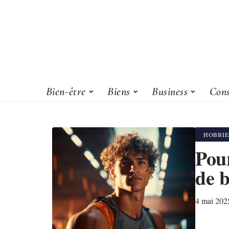
Bien-être
Biens
Business
Cons
HOBBIE
Pour
de b
4 mai 202