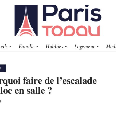
eils
Famille
Hobbies
Logement
Mod
S
quoi faire de l’escalade
loc en salle ?
5