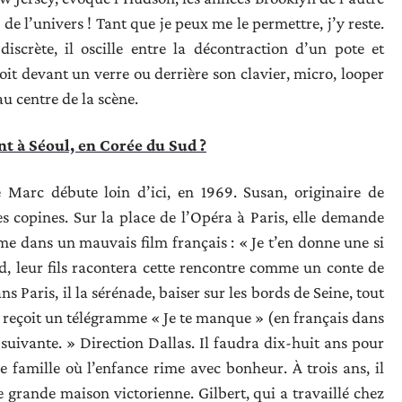
 de l’univers ! Tant que je peux me le permettre, j’y reste.
scrète, il oscille entre la décontraction d’un pote et
it devant un verre ou derrière son clavier, micro, looper
au centre de la scène.
nt à Séoul, en Corée du Sud ?
e Marc débute loin d’ici, en 1969. Susan, originaire de
 copines. Sur la place de l’Opéra à Paris, elle demande
e dans un mauvais film français : « Je t’en donne une si
rd, leur fils racontera cette rencontre comme un conte de
s Paris, il la sérénade, baiser sur les bords de Seine, tout
le reçoit un télégramme « Je te manque » (en français dans
ée suivante. » Direction Dallas. Il faudra dix-huit ans pour
 famille où l’enfance rime avec bonheur. À trois ans, il
rande maison victorienne. Gilbert, qui a travaillé chez