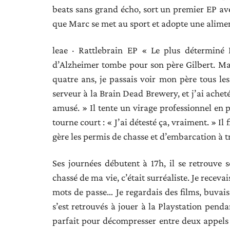
beats sans grand écho, sort un premier EP ave
que Marc se met au sport et adopte une alimen
leae · Rattlebrain EP « Le plus déterminé 
d’Alzheimer tombe pour son père Gilbert. Ma
quatre ans, je passais voir mon père tous les
serveur à la Brain Dead Brewery, et j’ai achet
amusé. » Il tente un virage professionnel en 
tourne court : « J’ai détesté ça, vraiment. » I
gère les permis de chasse et d’embarcation à 
Ses journées débutent à 17h, il se retrouve 
chassé de ma vie, c’était surréaliste. Je receva
mots de passe… Je regardais des films, buvai
s’est retrouvés à jouer à la Playstation penda
parfait pour décompresser entre deux appels 