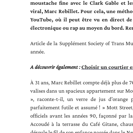
moustache fine avec le Clark Gable et 
viral, Marc Rebillet. Pour cela, une métho
YouTube, où il peut être vu en direct d
électronique ou rap au moyen du bord. Re
Article de la Supplément Society of Trans M
année.
A découvrir également :
Choisir un courtier e
À 31 ans, Marc Rebillet compte déjà plus de 70
valises dans un spacieux appartement sur Mott 
», raconte-t-il, un verre de jus d’orange 
parfaitement futile et assumé ! » Mott Street,
officiels avant les années 90, façonné par l
Accoudé à la terrasse du Café Gitane, chau
déroule le fil de son enfance passée dans le N