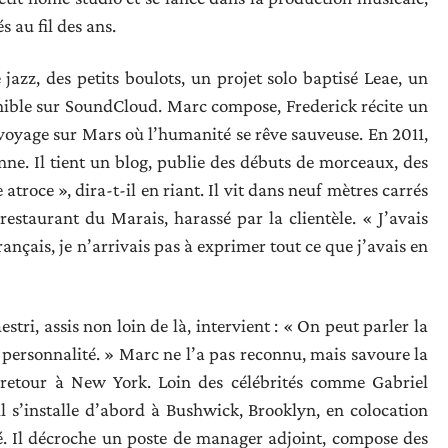
s au fil des ans.
 jazz, des petits boulots, un projet solo baptisé Leae, un
nible sur SoundCloud. Marc compose, Frederick récite un
 voyage sur Mars où l’humanité se rêve sauveuse. En 2011,
nne. Il tient un blog, publie des débuts de morceaux, des
troce », dira-t-il en riant. Il vit dans neuf mètres carrés
restaurant du Marais, harassé par la clientèle. « J’avais
nçais, je n’arrivais pas à exprimer tout ce que j’avais en
ri, assis non loin de là, intervient : « On peut parler la
personnalité. » Marc ne l’a pas reconnu, mais savoure la
, retour à New York. Loin des célébrités comme Gabriel
l s’installe d’abord à Bushwick, Brooklyn, en colocation
pé. Il décroche un poste de manager adjoint, compose des