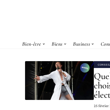
Bien-être
Biens
Business
Cons
CONSEI
Quel
choi
élec
25 février