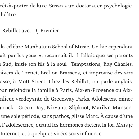
rêt-à-porter de luxe. Susan a un doctorat en psychologie.
théâtre.
c Rebillet avec DJ Premier
à la célèbre Manhattan School of Music. Un hic cependant
ait par les yeux », reconnaît-il. Il fallait que ses parents
ud, initie son fils à la soul : Temptations, Ray Charles,
ivers de Trenet, Brel ou Brassens, et improvise des airs
sse, à Mott Street. Chez les Rebillet, on parle anglais,
pour rejoindre la famille à Paris, Aix-en-Provence ou Aix-
 banlieue verdoyante de Greenway Parks. Adolescent mince
u rock : Green Day, Nirvana, Slipknot, Marilyn Manson.
é une sale période, sans pathos, glisse Marc. À cause d’une
à l’adolescence, quand les hormones dictent la loi. Mais je
 Internet, et à quelques virées sous influence.