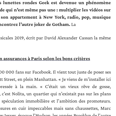
les lunettes rondes Geek est devenue un phénomène
de qui n’est même pas une : multiplier les vidéos sur
e son appartement à New York, radio, pop, musique
ncontrez l’autre joker de Gotham.
La
usicales 2019, écrit par David Alexander Cassan la même
n assurances à Paris selon les bons critères
0 000 fans sur Facebook. Il vient tout juste de poser ses
Street, en plein Manhattan. « Je viens de m’installer ici
pressée à la main. « C’était un vieux rêve de gosse,
 c’est Nolita, un quartier qui n’existait pas sur les plans
a spéculation immobilière et l’ambition des promoteurs.
ssures en cuir impeccables mais sans chaussettes, Marc
ew Jersey, évoque l’Hudson, les années Brooklyn de l’autre