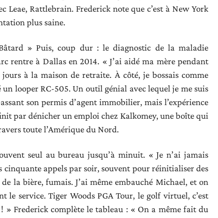
c Leae, Rattlebrain. Frederick note que c’est à New York
tation plus saine.
Bâtard » Puis, coup dur : le diagnostic de la maladie
rc rentre à Dallas en 2014. « J’ai aidé ma mère pendant
 jours à la maison de retraite. À côté, je bossais comme
é un looper RC-505. Un outil génial avec lequel je me suis
passant son permis d’agent immobilier, mais l’expérience
l finit par dénicher un emploi chez Kalkomey, une boîte qui
travers toute l’Amérique du Nord.
souvent seul au bureau jusqu’à minuit. « Je n’ai jamais
is cinquante appels par soir, souvent pour réinitialiser des
s de la bière, fumais. J’ai même embauché Michael, et on
nt le service. Tiger Woods PGA Tour, le golf virtuel, c’est
! » Frederick complète le tableau : « On a même fait du