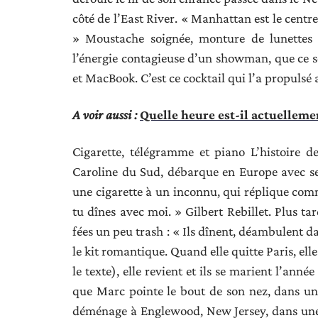
côté de l’East River. « Manhattan est le centre
» Moustache soignée, monture de lunettes di
l’énergie contagieuse d’un showman, que ce so
et MacBook. C’est ce cocktail qui l’a propulsé 
A voir aussi :
Quelle heure est-il actuelleme
Cigarette, télégramme et piano L’histoire d
Caroline du Sud, débarque en Europe avec ses
une cigarette à un inconnu, qui réplique comm
tu dînes avec moi. » Gilbert Rebillet. Plus ta
fées un peu trash : « Ils dînent, déambulent dan
le kit romantique. Quand elle quitte Paris, el
le texte), elle revient et ils se marient l’ann
que Marc pointe le bout de son nez, dans une
déménage à Englewood, New Jersey, dans une g