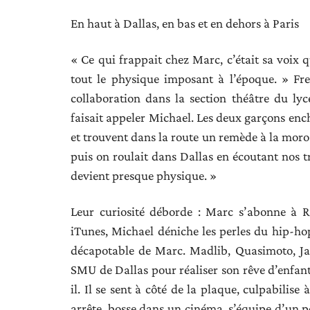
En haut à Dallas, en bas et en dehors à Paris
« Ce qui frappait chez Marc, c’était sa voix qu
tout le physique imposant à l’époque. » Fre
collaboration dans la section théâtre du ly
faisait appeler Michael. Les deux garçons ench
et trouvent dans la route un remède à la moros
puis on roulait dans Dallas en écoutant nos t
devient presque physique. »
Leur curiosité déborde : Marc s’abonne à Rh
iTunes, Michael déniche les perles du hip-hop
décapotable de Marc. Madlib, Quasimoto, Jay 
SMU de Dallas pour réaliser son rêve d’enfant :
il. Il se sent à côté de la plaque, culpabilise
arrête, bosse dans un cinéma, s’équipe d’un p