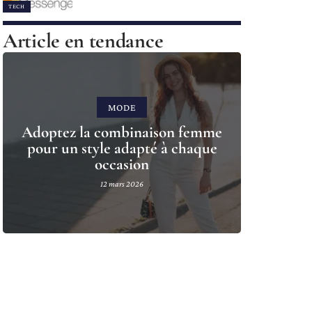
TECH
Article en tendance
MODE
Adoptez la combinaison femme
pour un style adapté à chaque
occasion
12 mars 2026