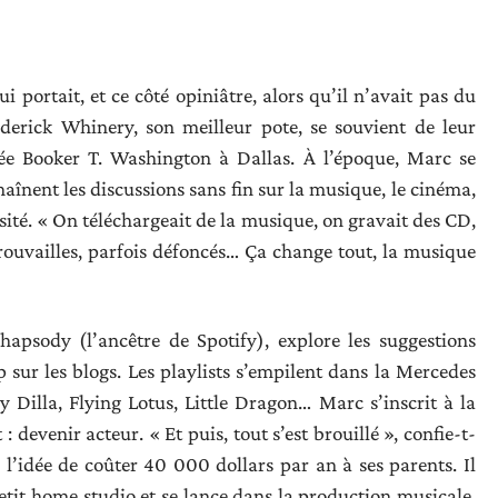
i portait, et ce côté opiniâtre, alors qu’il n’avait pas du
derick Whinery, son meilleur pote, se souvient de leur
cée Booker T. Washington à Dallas. À l’époque, Marc se
aînent les discussions sans fin sur la musique, le cinéma,
ité. « On téléchargeait de la musique, on gravait des CD,
rouvailles, parfois défoncés… Ça change tout, la musique
apsody (l’ancêtre de Spotify), explore les suggestions
 sur les blogs. Les playlists s’empilent dans la Mercedes
Dilla, Flying Lotus, Little Dragon… Marc s’inscrit à la
 devenir acteur. « Et puis, tout s’est brouillé », confie-t-
 à l’idée de coûter 40 000 dollars par an à ses parents. Il
etit home studio et se lance dans la production musicale,