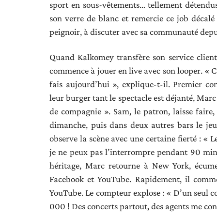
sport en sous-vêtements… tellement détendus
son verre de blanc et remercie ce job décalé 
peignoir, à discuter avec sa communauté depui
Quand Kalkomey transfère son service clien
commence à jouer en live avec son looper. « C
fais aujourd’hui », explique-t-il. Premier co
leur burger tant le spectacle est déjanté, Mar
de compagnie ». Sam, le patron, laisse fair
dimanche, puis dans deux autres bars le jeu
observe la scène avec une certaine fierté : « L
je ne peux pas l’interrompre pendant 90 minute
héritage, Marc retourne à New York, écume 
Facebook et YouTube. Rapidement, il commen
YouTube. Le compteur explose : « D’un seul c
000 ! Des concerts partout, des agents me con